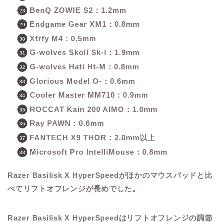
BenQ ZOWIE S2：1.2mm
Endgame Gear XM1：0.8mm
Xtrfy M4：0.5mm
G-wolves Skoll Sk-l：1.9mm
G-wolves Hati Ht-M：0.8mm
Glorious Model O-：0.6mm
Cooler Master MM710：0.9mm
ROCCAT Kain 200 AIMO：1.0mm
Ray PAWN：0.6mm
FANTECH X9 THOR：2.0mm以上
Microsoft Pro IntelliMouse：0.8mm
Razer Basilisk X HyperSpeedがほかのマウスパッドと比
べてリフトオフレンジが長めでした。
Razer Basilisk X HyperSpeedはリフトオフレンジの調節