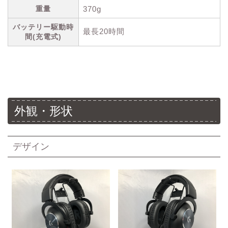
重量
370g
バッテリー駆動時
最長20時間
間(充電式)
外観・形状
デザイン