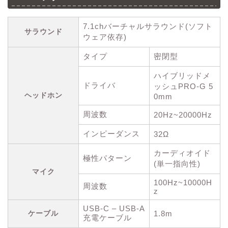
7.1chバーチャルサラウンド(ソフト
サラウンド
ウェア依存)
タイプ
密閉型
ハイブリッドメ
ドライバ
ッシュPRO-G 5
ヘッドホン
0mm
周波数
20Hz~20000Hz
インピーダンス
32Ω
カーディオイド
極性パターン
(単一指向性)
マイク
100Hz~10000H
周波数
z
USB-C – USB-A
ケーブル
1.8m
充電ケーブル