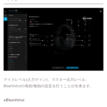
マイクレベル(入力ゲイン)、マスター出力レベル、
BlueVo!ceの有効/無効の設定を行うことが出来ます。
●BlueVo!ce