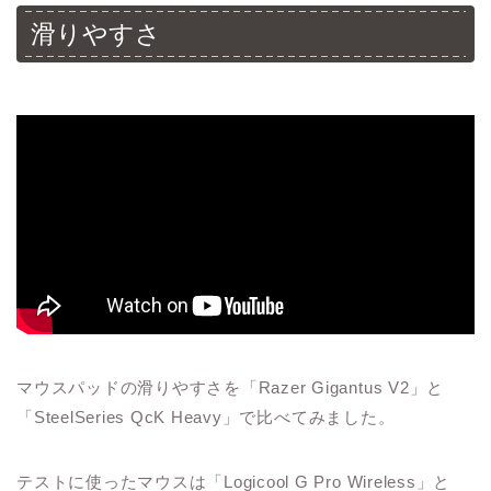
滑りやすさ
マウスパッドの滑りやすさを「Razer Gigantus V2」と
「SteelSeries QcK Heavy」で比べてみました。
テストに使ったマウスは「Logicool G Pro Wireless」と