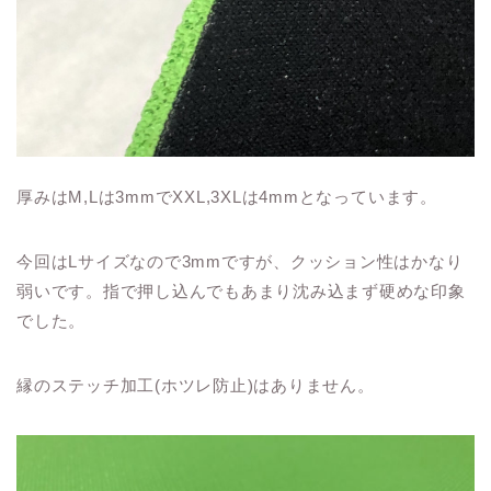
厚みはM,Lは3mmでXXL,3XLは4mmとなっています。
今回はLサイズなので3mmですが、クッション性はかなり
弱いです。指で押し込んでもあまり沈み込まず硬めな印象
でした。
縁のステッチ加工(ホツレ防止)はありません。