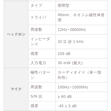
タイプ
密閉型
40mm、ネオジム磁性体使
ドライバ
用
周波数
12Hz~28000Hz
ヘッドホン
インピーダ
32 Ω @ 1 kHz
ンス
感度
109 dB
入力電力
30 mW (最大)
極性パター
カーディオイド（単一指
ン
向性）
周波数
100Hz~10000Hz
マイク
S/N 比
≥ 60 dB
感度
-45 ± 3 dB