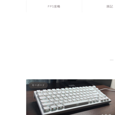
FPS攻略
雑記
―
キーボード