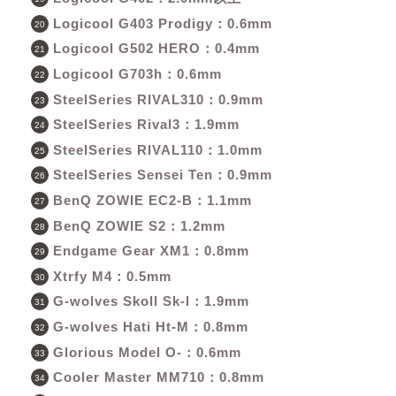
Logicool G403 Prodigy：0.6mm
Logicool G502 HERO：0.4mm
Logicool G703h：0.6mm
SteelSeries RIVAL310：0.9mm
SteelSeries Rival3：1.9mm
SteelSeries RIVAL110：1.0mm
SteelSeries Sensei Ten：0.9mm
BenQ ZOWIE EC2-B：1.1mm
BenQ ZOWIE S2：1.2mm
Endgame Gear XM1：0.8mm
Xtrfy M4：0.5mm
G-wolves Skoll Sk-l：1.9mm
G-wolves Hati Ht-M：0.8mm
Glorious Model O-：0.6mm
Cooler Master MM710：0.8mm