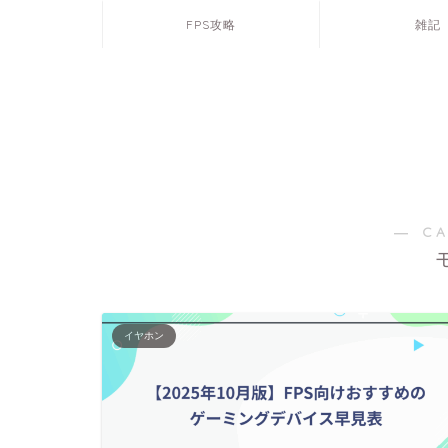
FPS攻略
雑記
― C
イヤホン