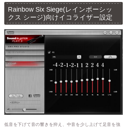
Rainbow Six Siege(レインボーシッ
クス シージ)向けイコライザー設定
低音を下げて音の響きを抑え、中音を少し上げて足音を強