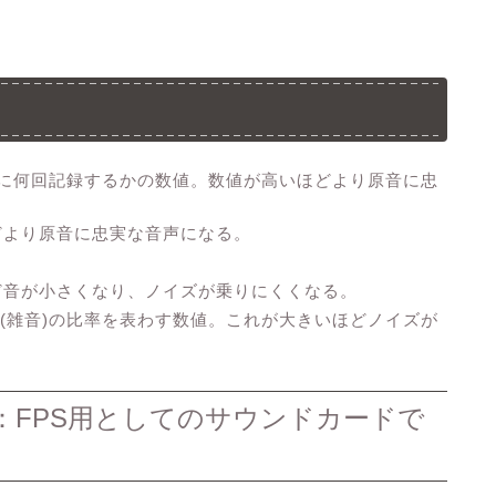
間に何回記録するかの数値。数値が高いほどより原音に忠
どより原音に忠実な音声になる。
ど音が小さくなり、ノイズが乗りにくくなる。
ズ(雑音)の比率を表わす数値。これが大きいほどノイズが
r Play! 3：FPS用としてのサウンドカードで