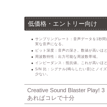
低価格・エントリー向け
サンプリングレート
：音声データを1秒
実な音声になる。
ビット深度
：音声の深さ。数値が高いほ
周波数特性
：出力可能な周波数帯域。
インピーダンス
：抵抗値。これが高いほ
S/N 比
：シグナル(鳴らしたい音)とノイ
少ない。
Creative Sound Blaste
あればコレで十分