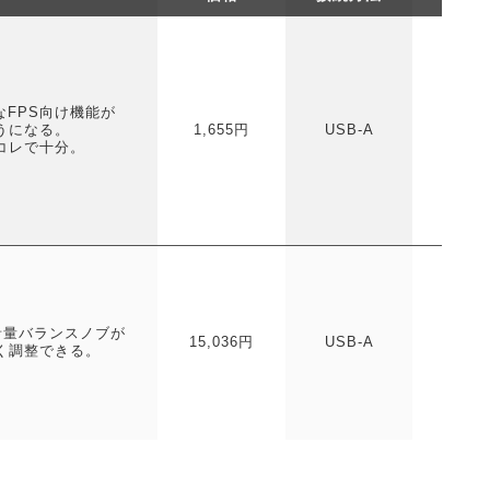
FPS向け機能が
ヘッド
うになる。
1,655円
USB-A
コレで十分。
ヘッド
デ
音量バランスノブが
15,036円
USB-A
く調整できる。