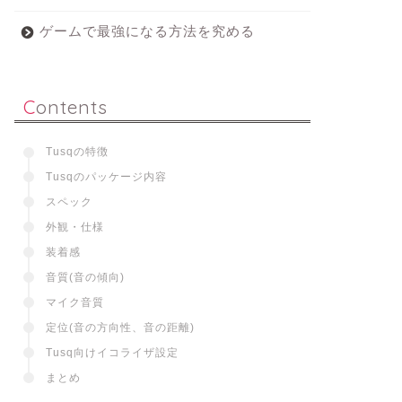
ゲームで最強になる方法を究める
Contents
Tusqの特徴
Tusqのパッケージ内容
スペック
外観・仕様
装着感
音質(音の傾向)
マイク音質
定位(音の方向性、音の距離)
Tusq向けイコライザ設定
まとめ