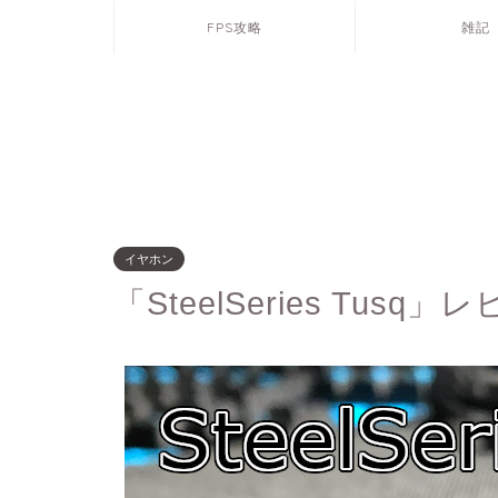
FPS攻略
雑記
イヤホン
「SteelSeries Tusq」